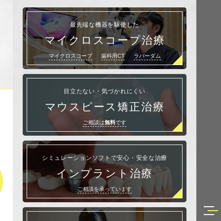
最先端な機器を駆使した
マイクロスコープ治療
マイクロスコープ
歯科用CT
ラバーダム
目立たない・気づかれにくい
マウスピース矯正治療
ご相談は
無料
です
シミュレーションソフトで安心・安全な治療
インプラント治療
ご相談を承っています