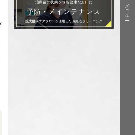
治療後の状態を保ち健康なお口に
メニュー
予防・メインテナンス
拡大鏡
や
エアフロー
を使用した
繊細なクリーニング
7