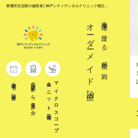
東灘区住吉駅の歯医者│神戸シティデンタルクリニック矯正歯
科・小児歯科│全台マイクロスコープ完備
東灘区で受ける、精度の高い
オ
ー
ダ
ー
メイド治療。
土曜も診療
住吉駅から徒歩
全ユニット完備
マイクロスコープ
3
分